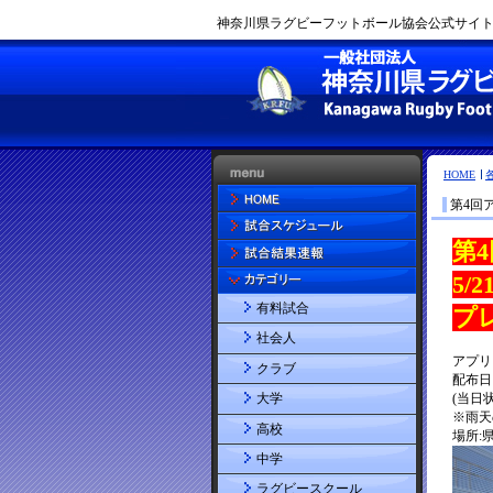
神奈川県ラグビーフットボール協会公式サイト |
HOME
第4回
有料試合
社会人
クラブ
大学
高校
中学
ラグビースクール