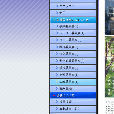
タグラグビー
女子
事業委員会(0)
レフリー委員会(1)
コーチ委員会(0)
医務委員会(0)
強化委員会(0)
安全対策委員会(0)
競技委員会(0)
支部委員会(1)
広報委員会(1)
事務局(0)
役員挨拶
事業計画・報告