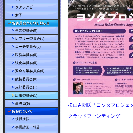
タグラグビー
女子
事業委員会(0)
レフリー委員会(1)
コーチ委員会(0)
医務委員会(0)
強化委員会(0)
安全対策委員会(0)
競技委員会(0)
支部委員会(1)
広報委員会(1)
事務局(0)
役員挨拶
事業計画・報告