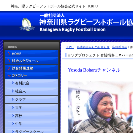
神奈川県ラグビーフットボール協会公式サイト | KRFU
HOME
各委員会からのお知らせ
広報委員会
詳
ヨソダプロジェクト 脊髄損傷…ネパー
有料試合
社会人
クラブ
大学
高校
中学
ラグビースクール