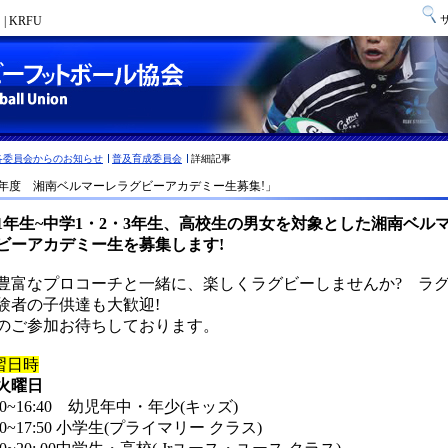
 KRFU
各委員会からのお知らせ
普及育成委員会
詳細記事
24年度 湘南ベルマーレラグビーアカデミー生募集!」