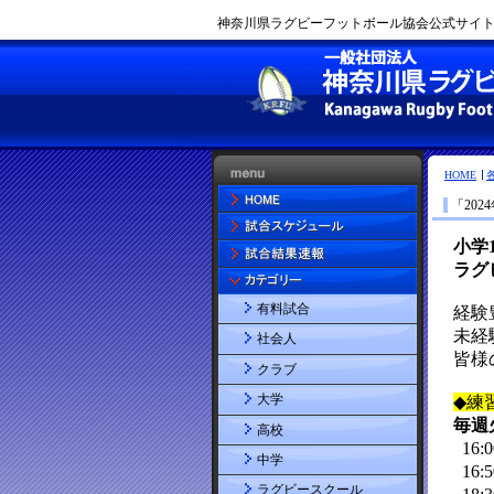
神奈川県ラグビーフットボール協会公式サイト |
HOME
「20
有料試合
社会人
クラブ
大学
高校
中学
ラグビースクール