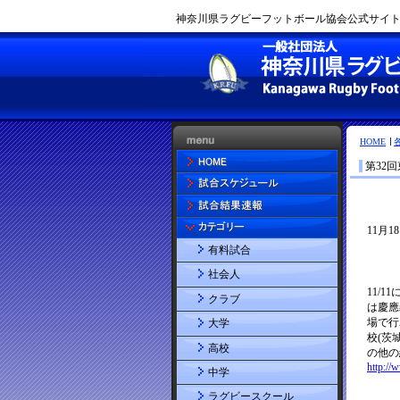
神奈川県ラグビーフットボール協会公式サイト |
HOME
第32
有料試合
社会人
クラブ
大学
高校
中学
ラグビースクール