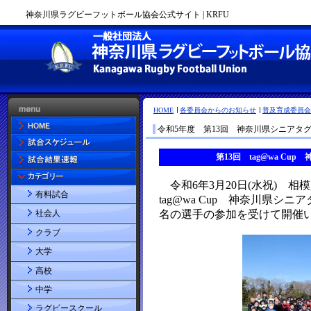
神奈川県ラグビーフットボール協会公式サイト | KRFU
HOME
各委員会からのお知らせ
普及育成委員会
令和5年度 第13回 神奈川県シニアタ
有料試合
社会人
クラブ
大学
高校
中学
ラグビースクール