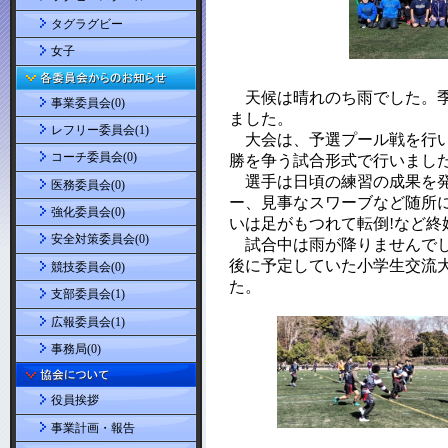
タグラグビー
女子
事業委員会(0)
レフリー委員会(1)
コーチ委員会(0)
医務委員会(0)
強化委員会(0)
安全対策委員会(0)
競技委員会(0)
支部委員会(1)
広報委員会(1)
事務局(0)
役員挨拶
事業計画・報告