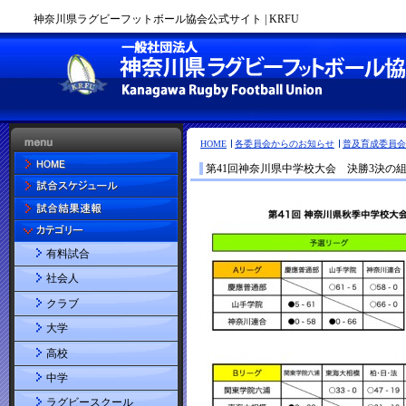
神奈川県ラグビーフットボール協会公式サイト | KRFU
HOME
各委員会からのお知らせ
普及育成委員会
第41回神奈川県中学校大会 決勝3決の
有料試合
社会人
クラブ
大学
高校
中学
ラグビースクール