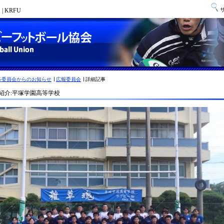
 KRFU
各委員会からのお知らせ
広報委員会
詳細記事
紹介:平塚学園高等学校