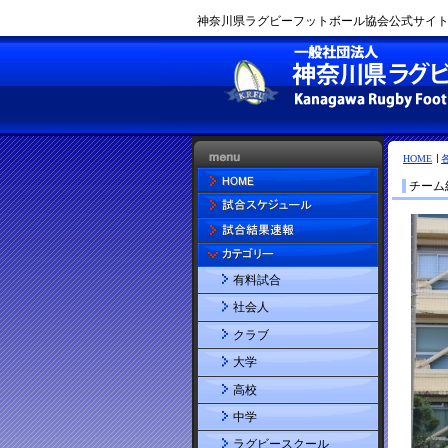
神奈川県ラグビーフットボール協会公式サイト |
HOME
チーム
有料試合
社会人
クラブ
大学
高校
中学
ラグビースクール