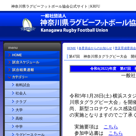
神奈川県ラグビーフットボール協会公式サイト | KRFU
HOME
各委員会からのお知らせ
普及育成委員会
第47回 神奈川県タグラグビー大会 開
有料試合
社会人
クラブ
大学
高校
中学
ラグビースクール