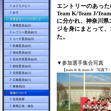
タグラグビー
女子
事業委員会(0)
レフリー委員会(1)
コーチ委員会(0)
医務委員会(0)
強化委員会(0)
安全対策委員会(0)
競技委員会(0)
支部委員会(1)
広報委員会(1)
事務局(0)
役員挨拶
事業計画・報告