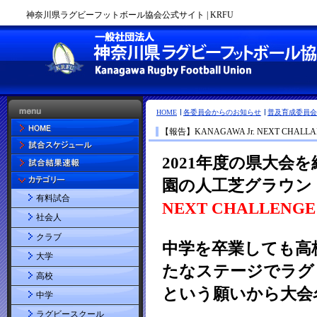
神奈川県ラグビーフットボール協会公式サイト | KRFU
HOME
各委員会からのお知らせ
普及育成委員会
【報告】KANAGAWA Jr. NEXT CHALL
有料試合
社会人
クラブ
大学
高校
中学
ラグビースクール