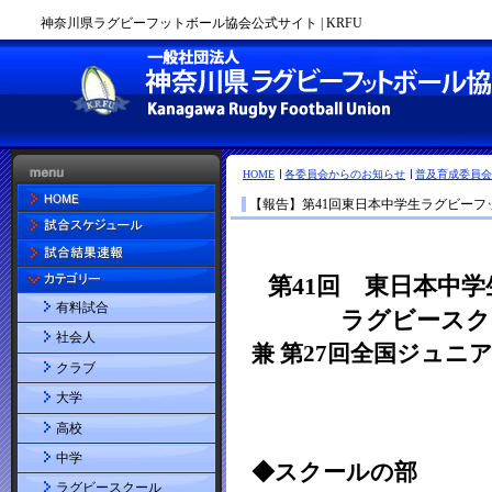
神奈川県ラグビーフットボール協会公式サイト | KRFU
HOME
各委員会からのお知らせ
普及育成委員会
【報告】第41回東日本中学生ラグビー
有料試合
社会人
クラブ
大学
高校
中学
ラグビースクール