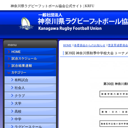
神奈川県ラグビーフットボール協会公式サイト | KRFU
HOME
各委員会からのお知らせ
普及育成委員会
第39回 神奈川県秋季中学校大会 トーナ
有料試合
社会人
クラブ
大学
高校
中学
ラグビースクール