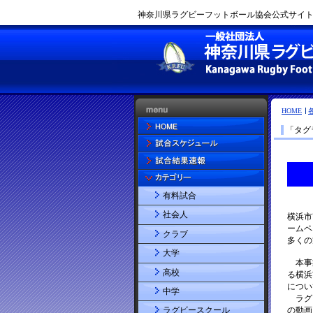
神奈川県ラグビーフットボール協会公式サイト |
HOME
「タグ
有料試合
社会人
クラブ
大学
高校
中学
ラグビースクール