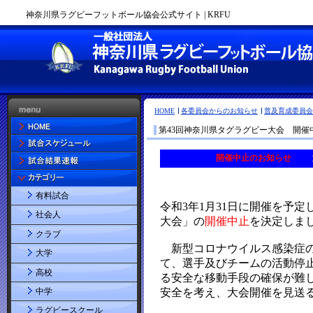
神奈川県ラグビーフットボール協会公式サイト | KRFU
HOME
各委員会からのお知らせ
普及育成委員会
第43回神奈川県タグラグビー大会 開催
有料試合
社会人
クラブ
大学
高校
中学
ラグビースクール