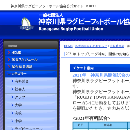
神奈川県ラグビーフットボール協会公式サイト | KRFU
HOME
各委員会からのお知らせ
広報委員会
詳
2021年 トップリーグ神奈川開催のお知ら
有料試合
社会人
クラブ
大学
高校
中学
ラグビースクール