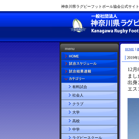
神奈川県ラグビーフットボール協会公式サイト |
HOME
201
有料試合
社会人
クラブ
大学
高校
中学
ラグビースクール