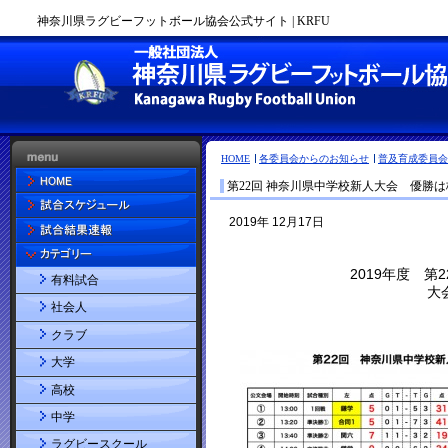
神奈川県ラグビーフットボール協会公式サイト | KRFU
HOME
各委員会からのお知らせ
普及育成委員会
第22回 神奈川県中学校新人大会 優勝
有料試合
社会人
クラブ
大学
高校
中学
ラグビースクール