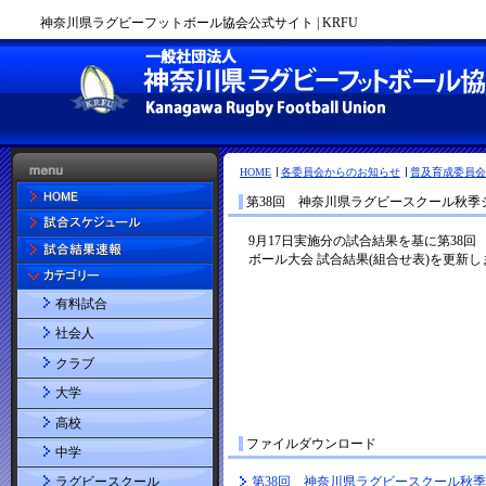
神奈川県ラグビーフットボール協会公式サイト | KRFU
HOME
各委員会からのお知らせ
普及育成委員会
第38回 神奈川県ラグビースクール秋
有料試合
社会人
クラブ
大学
高校
ファイルダウンロード
中学
第38回 神奈川県ラグビースクール秋
ラグビースクール