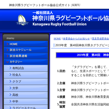
神奈川県ラグビーフットボール協会公式サイト | KRFU
HOME
各委員会からのお知らせ
普及育成委員会
2019年度 第40回神奈川県タグラグビ
有料試合
社会人
クラブ
大学
高校
中学
ラグビースクール