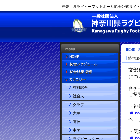
神奈川県ラグビーフットボール協会公式サイト |
HOME
熱中症
有料試合
社会人
クラブ
大学
高校
中学
ラグビースクール