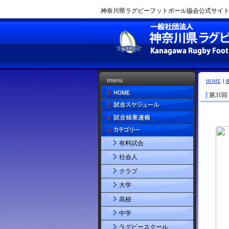
神奈川県ラグビーフットボール協会公式サイト |
HOME
第31
有料試合
社会人
クラブ
大学
高校
中学
ラグビースクール