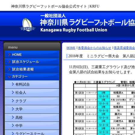
神奈川県ラグビーフットボール協会公式サイト | KRFU
HOME
各委員会からのお知らせ
普及育成委員会
2016年度 ミニラグビー県大会 第八節
有料試合
社会人
クラブ
大学
高校
中学
ラグビースクール