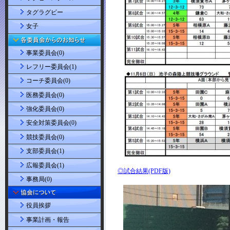
タグラグビー
女子
事業委員会(0)
レフリー委員会(1)
コーチ委員会(0)
医務委員会(0)
強化委員会(0)
安全対策委員会(0)
競技委員会(0)
支部委員会(1)
広報委員会(1)
事務局(0)
役員挨拶
事業計画・報告