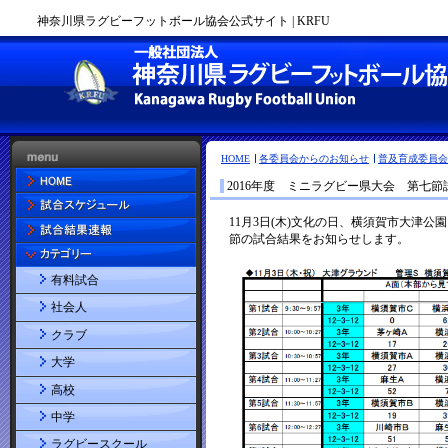
神奈川県ラグビーフットボール協会公式サイト | KRFU
HOME
各委員会からのお知らせ
普及育成委員会
2016年度 ミニラグビー県大会 第七節
有料試合
社会人
クラブ
大学
高校
中学
ラグビースクール