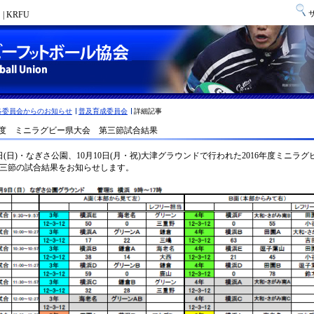
 KRFU
各委員会からのお知らせ
普及育成委員会
詳細記事
6年度 ミニラグビー県大会 第三節試合結果