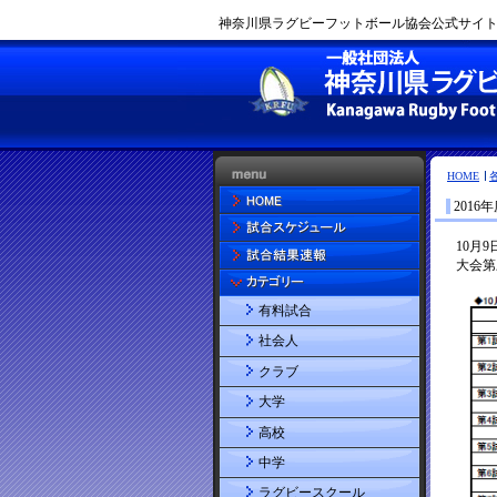
神奈川県ラグビーフットボール協会公式サイト |
HOME
201
有料試合
社会人
クラブ
大学
高校
中学
ラグビースクール