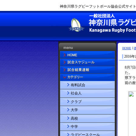
神奈川県ラグビーフットボール協会公式サイト |
HOME
201
有料試合
社会人
クラブ
大学
高校
中学
ラグビースクール