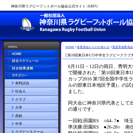
神奈川県ラグビーフットボール協会公式サイト | KRFU
HOME
各委員会からのお知らせ
普及育成委員会
第10回東日本U15中学生ラグビークラブ
有料試合
社会人
クラブ
大学
高校
中学
ラグビースクール