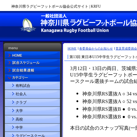
神奈川県ラグビーフットボール協会公式サイト | KRFU
HOME
各委員会からのお知らせ
普及育成委員会
第13回 東日本U15中学生ラグビーフッ
有料試合
社会人
クラブ
大学
高校
中学
ラグビースクール