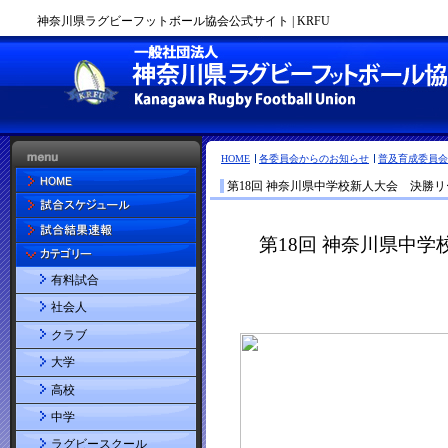
神奈川県ラグビーフットボール協会公式サイト | KRFU
HOME
各委員会からのお知らせ
普及育成委員会
第18回 神奈川県中学校新人大会 決勝
有料試合
社会人
クラブ
大学
高校
中学
ラグビースクール