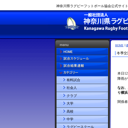
神奈川県ラグビーフットボール協会公式サイト |
HOME
冬季交
有料試合
社会人
クラブ
大学
高校
中学
ラグビースクール