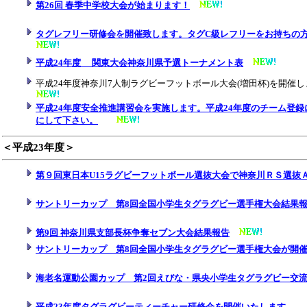
第26回 春季中学校大会が始まります！
タグレフリー研修会を開催致します。タグC級レフリーをお持ちの
平成24年度 関東大会神奈川県予選トーナメント表
平成24年度神奈川7人制ラグビーフットボール大会(増田杯)を開催し
平成24年度安全推進講習会を実施します。平成24年度のチーム登
にして下さい。
＜平成23年度＞
第９回東日本U15ラグビーフットボール選抜大会で神奈川ＲＳ選抜
サントリーカップ 第8回全国小学生タグラグビー選手権大会結果
第9回 神奈川県支部長杯争奪セブン大会結果報告
サントリーカップ 第8回全国小学生タグラグビー選手権大会が開
海老名運動公園カップ 第2回えびな・県央小学生タグラグビー交
平成23年度タグラグビーティーチャー研修会を開催いたします。