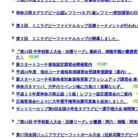
神奈川県タグラグビー公認レフリー(タグC級レフリー)実技講習の
第２回 ミニラグビーファイナルカップ決勝トーナメントが行われ
第２回 ミニラグビーファイナルカップが開幕しました。
『第14回 中学校新人大会・決勝リーグ』最終日、桐蔭学園が慶應普通
た！
新スタートコーチ資格認定講習会
開催案内
平成24年度 強化コーチ資格取得講習会受講希望調査（案内）。
新スタートコーチ有資格者対象資格更新ブラッシュアップ講習会 兼 
神奈川タマリバ、六甲のリベンジ魂に力負け！連覇ならず。
平成２３年度神奈川県公認（Ｃ級）レフリー認定講習会のご案内
広報委員会たよりに大学選手権準決勝写真集を追加しました。
サントリーカップ第8回全国小学生タグラグビー選手権大会 南関東
『第14回 中学校新人大会・決勝リーグ』が慶應・関六・桐蔭・関東
第17回全国ジュニアラグビーフットボール大会（近鉄花園ラグビー