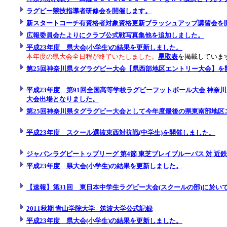
ラグビー競技指導者研修会を開催します。
新スタートコーチ有資格者対象資格更新ブラッシュアップ講習会を
広報委員会たよりにクラブ公式戦写真集他を追加しました。
平成23年度 県大会(小学生)の結果を更新しました。
本年度の県大会全日程が終了いたしました。
星取表
を掲載していま
第25回神奈川県タグラグビー大会【県西部地区エントリー大会】を
平成23年度 第91回全国高等学校ラグビーフットボール大会 神奈
大会出場となりました。
第25回神奈川県タグラグビー大会として今年度最後の県東南部地区
平成23年度 スクール選抜東西対抗戦(中学生)を開催しました。
ジャパンラグビートップリーグ 第4節 東芝ブレイブルーパス 対 近
平成23年度 県大会(小学生)の結果を更新しました。
【速報】
第31回 東日本中学生ラグビー大会(スクールの部)に於い
2011秋期 青山学院大学 - 筑波大学公式記録
平成23年度 県大会(小学生)の結果を更新しました。