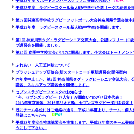
平成23年度 サポートメンバーズクラブご登録のお願い
平成23年度 ラグビースクール新人戦(中学生)予選リーグの結果を
第59回関東高等学校ラグビーフットボール大会神奈川県予選会途中
平成23年度 ラグビースクール新人戦(中学生)を開催します。
第2回 神奈川県タグ・ラグビーシニア交流大会、公認レフリー（C
プ講習会を開催しました。
第25回 春季中学校大会が4/17に開幕します。今大会はトーナメン
ふれあい 人工芝体験について
ブラッシュアップ研修会(新スタートコーチ更新講習会)開催案内
昨年度中止した、第2回 神奈川県タグ・ラグビーシニア交流大会、
講習、スキルアップ講習会を開催します。
セブンスラグビーフェスタのお知らせ
”今、セブンズラグビー（7人制）が面白い”めざせ日本代表！
2013年東京国体、2016年リオ五輪、セブンズラグビー採用を決定！
既にチーム各位にはご連絡の通り、平成23年度より、チーム・個人
登録はこちらから
平成23年度安全推進講習会を実施します。平成23年度のチーム登
うにして下さい。