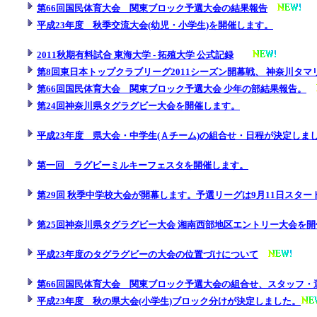
第66回国民体育大会 関東ブロック予選大会の結果報告
平成23年度 秋季交流大会(幼児・小学生)を開催します。
2011秋期有料試合 東海大学 - 拓殖大学 公式記録
第8回東日本トップクラブリーグ2011シーズン開幕戦、 神奈川タ
第66回国民体育大会 関東ブロック予選大会 少年の部結果報告。
第24回神奈川県タグラグビー大会を開催します。
平成23年度 県大会・中学生(Ａチーム)の組合せ・日程が決定しま
第一回 ラグビーミルキーフェスタを開催します。
第29回 秋季中学校大会が開幕します。予選リーグは9月11日スタートです
第25回神奈川県タグラグビー大会 湘南西部地区エントリー大会を
平成23年度のタグラグビーの大会の位置づけについて
第66回国民体育大会 関東ブロック予選大会の組合せ、スタッフ・
平成23年度 秋の県大会(小学生)ブロック分けが決定しました。