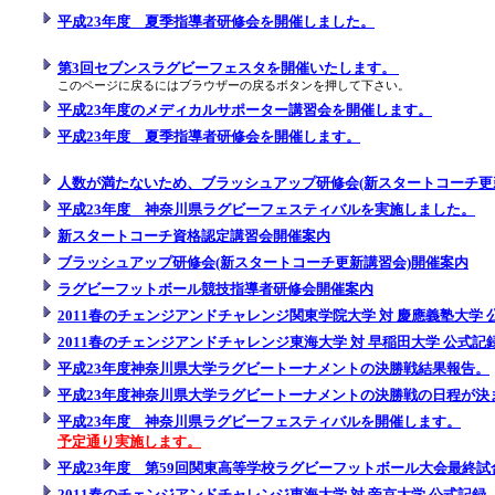
平成23年度 夏季指導者研修会を開催しました。
第3回セブンスラグビーフェスタを開催いたします。
このページに戻るにはブラウザーの戻るボタンを押して下さい。
平成23年度のメディカルサポーター講習会を開催します。
平成23年度 夏季指導者研修会を開催します。
人数が満たないため、ブラッシュアップ研修会(新スタートコーチ更
平成23年度 神奈川県ラグビーフェスティバルを実施しました。
新スタートコーチ資格認定講習会開催案内
ブラッシュアップ研修会(新スタートコーチ更新講習会)開催案内
ラグビーフットボール競技指導者研修会開催案内
2011春のチェンジアンドチャレンジ関東学院大学 対 慶應義塾大学 
2011春のチェンジアンドチャレンジ東海大学 対 早稲田大学 公式記
平成23年度神奈川県大学ラグビートーナメントの決勝戦結果報告。
平成23年度神奈川県大学ラグビートーナメントの決勝戦の日程が決
平成23年度 神奈川県ラグビーフェスティバルを開催します。
予定通り実施します。
平成23年度 第59回関東高等学校ラグビーフットボール大会最終試
2011春のチェンジアンドチャレンジ東海大学 対 帝京大学 公式記録