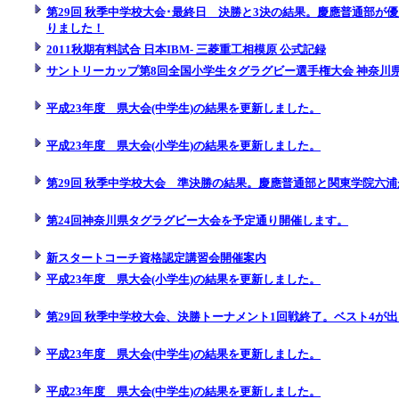
第29回 秋季中学校大会･最終日 決勝と3決の結果。慶應普通部が
りました！
2011秋期有料試合 日本IBM- 三菱重工相模原 公式記録
サントリーカップ第8回全国小学生タグラグビー選手権大会 神奈川
平成23年度 県大会(中学生)の結果を更新しました。
平成23年度 県大会(小学生)の結果を更新しました。
第29回 秋季中学校大会 準決勝の結果。慶應普通部と関東学院六
第24回神奈川県タグラグビー大会を予定通り開催します。
新スタートコーチ資格認定講習会開催案内
平成23年度 県大会(小学生)の結果を更新しました。
第29回 秋季中学校大会、決勝トーナメント1回戦終了。ベスト4が
平成23年度 県大会(中学生)の結果を更新しました。
平成23年度 県大会(中学生)の結果を更新しました。