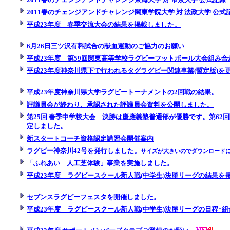
2011春のチェンジアンドチャレンジ関東学院大学 対 法政大学 公式
平成23年度 春季交流大会の結果を掲載しました。
6月26日三ツ沢有料試合の献血運動のご協力のお願い
平成23年度 第59回関東高等学校ラグビーフットボール大会組み合
平成23年度神奈川県下で行われるタグラグビー関連事業(暫定版)を
平成23年度神奈川県大学ラグビートーナメントの2回戦の結果。
評議員会が終わり、承認された評議員会資料を公開しました。
第25回 春季中学校大会 決勝は慶應義塾普通部が優勝です。第62
定しました。
新スタートコーチ資格認定講習会開催案内
ラグビー神奈川42号を発行しました。
サイズが大きいのでダウンロード
「ふれあい 人工芝体験」事業を実施しました。
平成23年度 ラグビースクール新人戦(中学生)決勝リーグの結果を
セブンスラグビーフェスタを開催しました。
平成23年度 ラグビースクール新人戦(中学生)決勝リーグの日程･