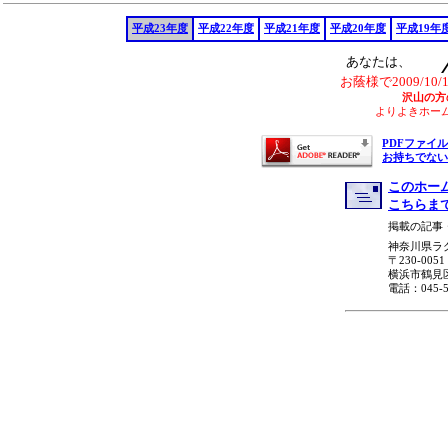
平成23年度
平成22年度
平成21年度
平成20年度
平成19年
あなたは、
お蔭様で2009/10/
沢山の方
よりよきホー
PDFファイル
お持ちでない
このホー
こちらま
掲載の記事
神奈川県ラ
〒230-0051
横浜市鶴見区
電話：045-5