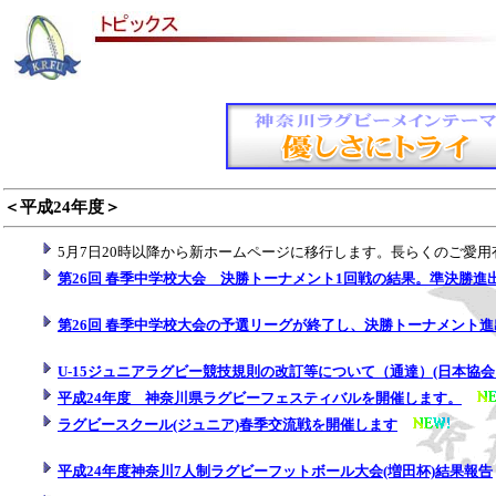
このた
＜平成24年度＞
5月7日20時以降から新ホームページに移行します。長らくのご愛
第26回 春季中学校大会 決勝トーナメント1回戦の結果。準決勝進
第26回 春季中学校大会の予選リーグが終了し、決勝トーナメント
U-15ジュニアラグビー競技規則の改訂等について（通達）(日本協会
平成24年度 神奈川県ラグビーフェスティバルを開催します。
ラグビースクール(ジュニア)春季交流戦を開催します
平成24年度神奈川7人制ラグビーフットボール大会(増田杯)結果報告