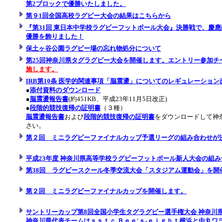
第2ブロックで優勝いたしました。
第９1回全国高校ラグビー大会の結果はこちらから
『第31回 東日本中学校ラグビーフットボール大会』決勝戦で、慶應義
優勝を飾りました！
保土ヶ谷公園ラグビー場の忘れ物処分について
第25回神奈川県タグラグビー大会を開催します。エントリー参加チ
施します。
IRB第10条 医学的関連事項「脳震盪」についてのレギュレーショ
●
添付資料のダウンロード
●
脳震盪報告書
(約451KB、平成23年11月5日改正)
●
段階的競技復帰の証明書
（３種）
脳震盪報告書
および
段階的競技復帰の証明書
をダウンロードして神
さい。
第２回 ミニラグビーファイナルカップ予選リーグの組み合わせが
平成23年度 神奈川県高等学校ラグビーフットボール新人大会の組
第38回 ラグビースクール冬季交流大会「スタジアム運動会」を開
第２回 ミニラグビーファイナルカップを開催します。
サントリーカップ第8回全国小学生タグラグビー選手権大会 神奈川
神奈川県代表チームはｓｓｔｃ.Ｂｅｅ'ｓ-ｅｉｇｈｔ横浜と中丸ワ