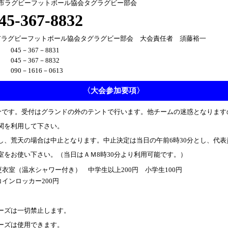
浜市ラグビーフットボール協会タグラグビー部会
5-367-8832
市ラグビーフットボール協会タグラグビー部会 大会責任者 須藤裕一
045－367－8831
045－367－8832
090－1616－0613
〈大会参加要項〉
0分です。受付はグランドの外のテントで行います。他チームの迷惑となりま
関を利用して下さい。
し、荒天の場合は中止となります。中止決定は当日の午前6時30分とし、代
室をお使い下さい。（当日はＡＭ8時30分より利用可能です。）
更衣室（温水シャワー付き） 中学生以上200円 小学生100円
コインロッカー200円
ーズは一切禁止します。
ーズは使用できます。