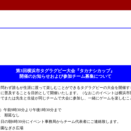
第3回横浜市タグラグビー大会『タカナシカップ』
開催のお知らせおよび参加チーム募集について
を問わず誰もが生涯に渡って楽しむことができるタグラグビーの大会を開催す
らに普及することを目的として開催いたします。（なおこのイベントは横浜市
子でまたは先生と生徒が同じチームで大会に参加し、一緒にゲームを楽しむこ
。
日）午前9時30分より午後1時30分まで
止 順延なし
日の朝6時30分にイベント事務局からチーム代表者にご連絡致します。
公園なぎさ広場