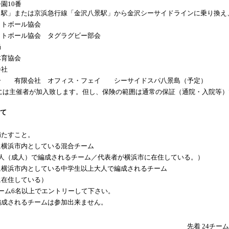
園10番
田駅」または京浜急行線「金沢八景駅」から金沢シーサイドラインに乗り換え
ットボール協会
ットボール協会 タグラグビー部会
進局
体育協会
会社
ー 有限会社 オフィス・フェイ シーサイドスパ八景島（予定）
には主催者が加入致します。但し、保険の範囲は通常の保証（通院・入院等
について
を満たすこと。
に横浜市内としている混合チーム
大人（成人）で編成されるチーム／代表者が横浜市に在住している。）
に横浜市内としている中学生以上大人で編成されるチーム
に在住している）
ーム6名以上でエントリーして下さい。
編成されるチームは参加出来ません。
先着 24チーム