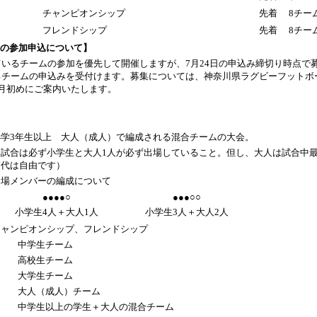
チャンピオンシップ
先着 8チー
フレンドシップ
先着 8チ
の参加申込について】
いるチームの参加を優先して開催しますが、7月24日の申込み締切り時点で
るチームの申込みを受付けます。募集については、神奈川県ラグビーフットボ
月初めにご案内いたします。
小学3年生以上 大人（成人）で編成される混合チームの大会。
（試合は必ず小学生と大人1人が必ず出場していること。但し、大人は試合中最
交代は自由です）
出場メンバーの編成について
●●●●○
●●●○○
小学生4人＋大人1人
小学生3人＋大人2人
チャンピオンシップ、フレンドシップ
中学生チーム
高校生チーム
大学生チーム
大人（成人）チーム
中学生以上の学生＋大人の混合チーム