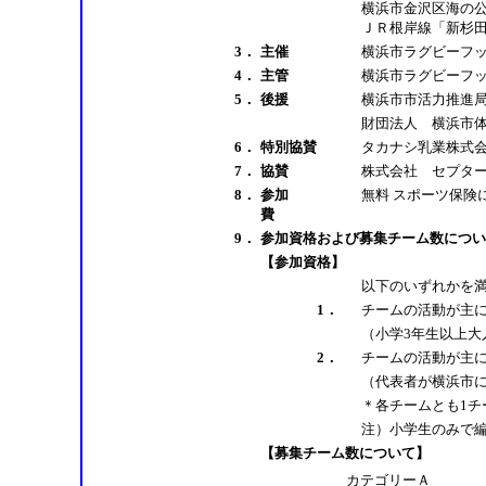
横浜市金沢区海の公
ＪＲ根岸線「新杉
3．
主催
横浜市ラグビーフ
4．
主管
横浜市ラグビーフ
5．
後援
横浜市市活力推
財団法人 横浜市
6．
特別協賛
タカナシ乳業株式
7．
協賛
株式会社 セプタ
8．
参加
無料 スポーツ保険
費
9．
参加資格および募集チーム数
【参加資格】
以下のいずれか
1．
チームの活動が主
（小学3年生以上
2．
チームの活動が主
（代表者が横浜市
＊各チームとも1チ
注）小学生のみで
【募集チーム数について】
カテゴリーＡ