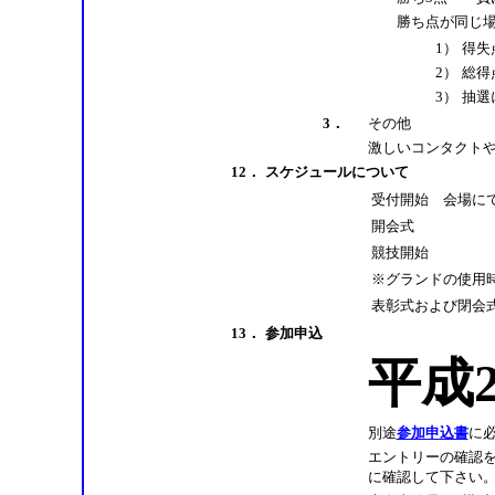
勝ち点が同じ場
1）
得失
2）
総得
3）
抽選
3．
その他
激しいコンタクト
12．
スケジュールについて
受付開始 会場に
開会式
競
※グランドの使用
表彰式および閉会
13．
参加申込
平成
別途
参加申込書
に必
エントリーの確認を
に確認して下さ