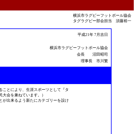
横浜市ラグビーフットボール協会
タグラグビー部会担当 須藤裕一
平成21年 7月吉日
横浜市ラグビーフットボール協会
会長 沼田昭司
理事長 市川繁
ることにより、生涯スポーツとして『タ
民大会を兼ねています。）
とが出来るよう新たにカテゴリーを設け