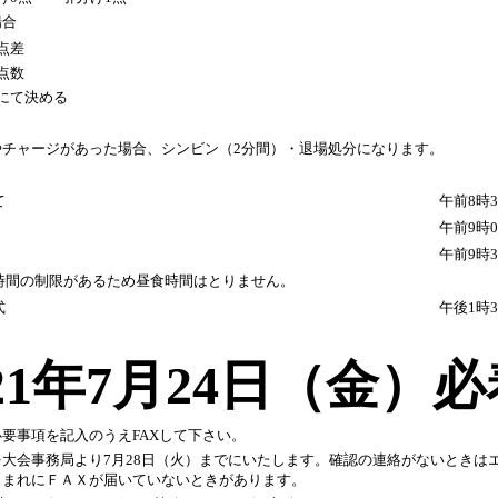
合
点差
点数
にて決める
やチャージがあった場合、シンビン（2分間）・退場処分になります。
て
午前8時
午前9時
技開始
午前9時
時間の制限があるため昼食時間はとりません。
式
午後1時
21年7月24日（金）
要事項を記入のうえFAXして下さい。
大会事務局より7月28日（火）までにいたします。確認の連絡がないときは
い。まれにＦＡＸが届いていないときがあります。