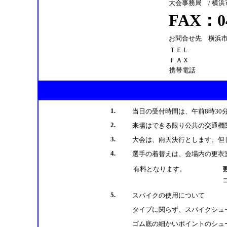
大会事務局 / 横
FAX：04
お問合せ先 横浜
ＴＥＬ
ＦＡＸ
携帯電話
1.
当日の受付時間は、午前8時3
2.
来場はできる限り公共の交通機
3.
大会は、雨天決行とします。但
4.
選手の着替えは、会場内の更衣
有料となります。
5.
スパイクの使用について
タイプに関らず、スパイクシュ
ゴム底の細かいポイントのシュ