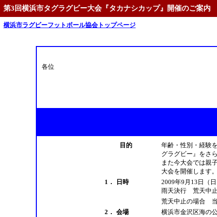
第3回横浜市タグラグビー大会『タカナシカップ』開催のご案内
横浜市ラグビーフットボール協会トップページ
各位
目的
年齢・性別・経験
グラグビー』をさ
また今大会では親
大会を開催します
1．
日時
2009年9月13日（
雨天決行 荒天中
荒天中止の場合 当
2．
会場
横浜市金沢区海の