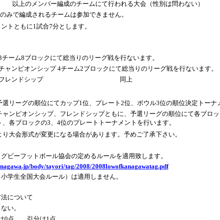
以上のメンバー編成のチームにて行われる大会（性別は問わない）
のみで編成されるチームは参加できません。
ントともに1試合7分とします。
3チーム8ブロックにて総当りのリーグ戦を行ないます。
チャンピオンシップ 4チーム2ブロックにて総当りのリーグ戦を行ないます。
フレンドシップ 同上
予選リーグの順位にてカップ1位、プレート2位、ボウル3位の順位決定トーナ
チャンピオンシップ、フレンドシップともに、予選リーグの順位にて各ブロッ
ト、各ブロックの3、4位のプレートトーナメントを行います。
より大会形式が変更になる場合があります。予めご了承下さい。
ラグビーフットボール協会の定めるルールを適用致します。
anagawa.jp/body/tayori/tag/2008/2008lowofkanagawatag.pdf
（小学生全国大会ルール）は適用しません。
方法について
しない。
0点 引分け1点