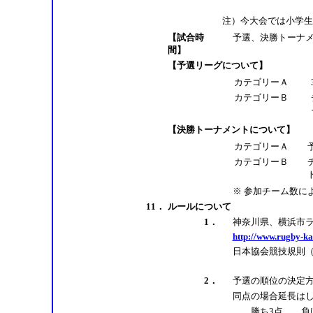
注）今大会では小学生
【試合時
予選、決勝トーナメ
間】
【予選リーグについて】
カテゴリーＡ
カテゴリーＢ
【決勝トーナメントについて】
カテゴリーＡ
カテゴリーＢ
※ 参加チーム数に
11．
ルールについて
1．
神奈川県、横浜市
http://www.rugby-k
日本協会競技規則
2．
予選の順位の決定
同点の場合延長は
勝ち3点 負け