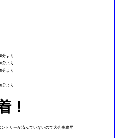
30分より
00分より
30分より
30分より
必着！
エントリーが済んでいないので大会事務局